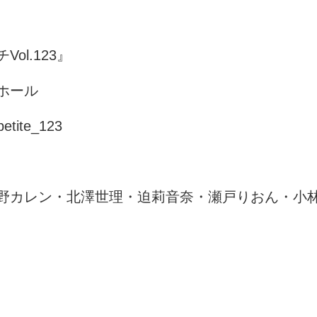
ol.123』
ホール
petite_123
野カレン・北澤世理・迫莉音奈・瀬戸りおん・小