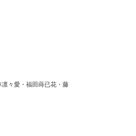
林凛々愛・福田蒔已花・藤