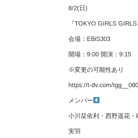
8/2(日)
『TOKYO GIRLS GIRLS e
会場：EBiS303
開場：9:00 開演：9:15
※変更の可能性あり
https://t-dv.com/tgg__08
メンバー
小川栞依利・西野遥花・
実羽