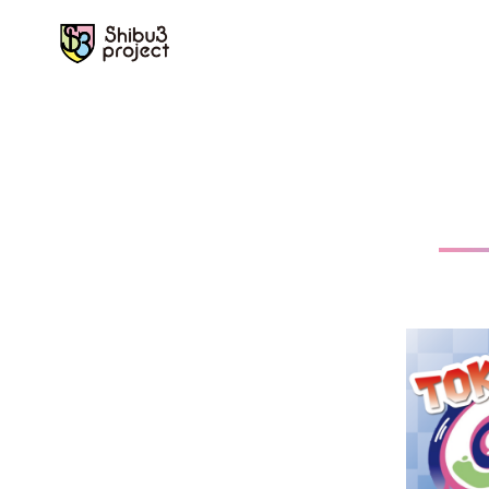
Skip
to
content