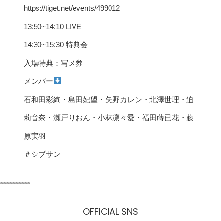
https://tiget.net/events/499012
13:50~14:10 LIVE
14:30~15:30 特典会
入場特典：写メ券
メンバー
石和田彩絢・島田妃望・矢野カレン・北澤世理・迫
莉音奈・瀬戸りおん・小林凛々愛・福田蒔已花・藤
原実羽
＃シブサン
ssssssssssssssssssss
OFFICIAL SNS