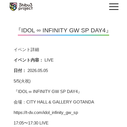
Skip
to
content
『IDOL ∞ INFINITY GW SP DAY4』
イベント詳細
イベント内容：
LIVE
日付：
2026.05.05
5/5(火祝)
『IDOL ∞ INFINITY GW SP DAY4』
会場：CITY HALL & GALLERY GOTANDA
https://t-dv.com/idol_infinity_gw_sp
17:05〜17:30 LIVE