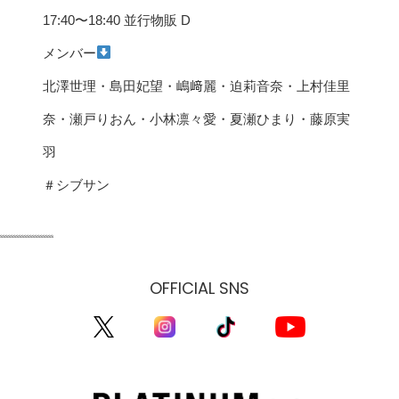
17:40〜18:40 並行物販 D
メンバー
北澤世理・島田妃望・嶋﨑麗・迫莉音奈・上村佳里
奈・瀬戸りおん・小林凛々愛・夏瀬ひまり・藤原実
羽
＃シブサン
ssssssssssssssssssss
OFFICIAL SNS