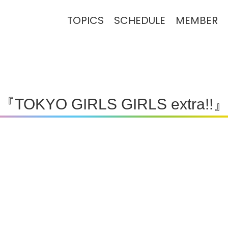
TOPICS
SCHEDULE
MEMBER
『TOKYO GIRLS GIRLS extra!!