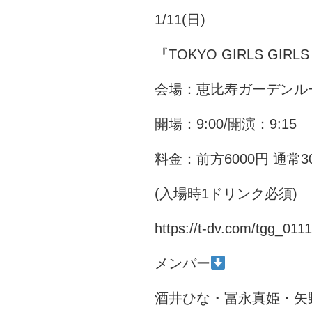
1/11(日)
『TOKYO GIRLS GIRLS e
会場：恵比寿ガーデンル
開場：9:00/開演：9:15
料金：前方6000円 通常30
(入場時1ドリンク必須)
https://t-dv.com/tgg_0111
メンバー
酒井ひな・冨永真姫・矢