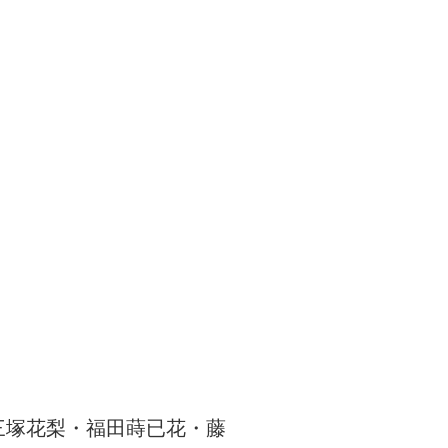
三塚花梨・福田蒔已花・藤