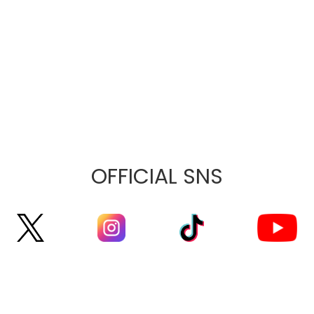
OFFICIAL SNS