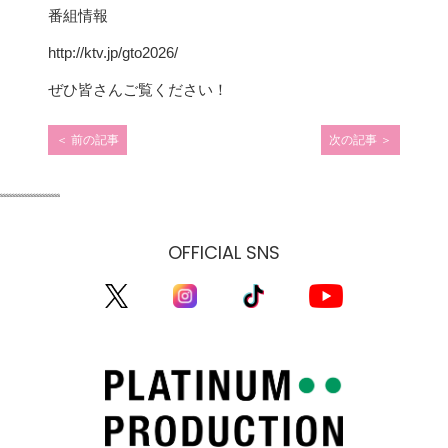
番組情報
http://ktv.jp/gto2026/
ぜひ皆さんご覧ください！
＜
前の記事
次の記事
＞
投
稿
ssssssssssssssssssss
OFFICIAL SNS
ナ
ビ
ゲ
ー